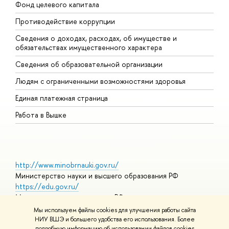
Фонд целевого капитала
Д
Противодействие коррупции
Ц
Сведения о доходах, расходах, об имуществе и
Б
обязательствах имущественного характера
О
Сведения об образовательной организации
О
Людям с ограниченными возможностями здоровья
Единая платежная страница
Работа в Вышке
http://www.minobrnauki.gov.ru/
Министерство науки и высшего образования РФ
https://edu.gov.ru/
Министерство просвещения РФ
https://elearning.hse.ru/mooc
Мы используем файлы cookies для улучшения работы сайта
Массовые открытые онлайн-курсы
НИУ ВШЭ и большего удобства его использования. Более
подробную информацию об использовании файлов cookies