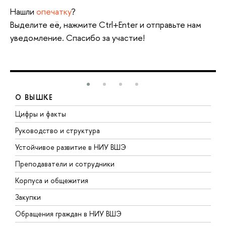
Нашли
опечатку
?
Выделите её, нажмите Ctrl+Enter и отправьте нам
уведомление. Спасибо за участие!
О ВЫШКЕ
Цифры и факты
Л
Руководство и структура
Д
Устойчивое развитие в НИУ ВШЭ
О
Преподаватели и сотрудники
П
Корпуса и общежития
В
Закупки
П
Обращения граждан в НИУ ВШЭ
А