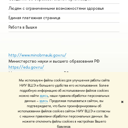
О
Людям с ограниченными возможностями здоровья
Единая платежная страница
Работа в Вышке
http://www.minobrnauki.gov.ru/
Министерство науки и высшего образования РФ
https://edu.gov.ru/
Министерство просвещения РФ
https://elearning.hse.ru/mooc
Мы используем файлы cookies для улучшения работы сайта
Массовые открытые онлайн-курсы
НИУ ВШЭ и большего удобства его использования. Более
подробную информацию об использовании файлов cookies
можно найти
здесь
, наши правила обработки персональных
данных –
здесь
. Продолжая пользоваться сайтом, вы
✖
© НИУ ВШЭ 1993–2026
Адреса и контакты
Условия
подтверждаете, что были проинформированы об
использования материалов
Политика конфиденциальности
Карта
использовании файлов cookies сайтом НИУ ВШЭ и согласны
сайта
с нашими правилами обработки персональных данных. Вы
Шрифты HSE Sans и HSE Slab разработаны в
Школе дизайна НИУ
можете отключить файлы cookies в настройках Вашего
ВШЭ
браузера.