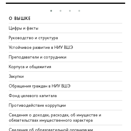
О ВЫШКЕ
Цифры и факты
Л
Руководство и структура
Д
Устойчивое развитие в НИУ ВШЭ
О
Преподаватели и сотрудники
П
Корпуса и общежития
В
Закупки
П
Обращения граждан в НИУ ВШЭ
А
Фонд целевого капитала
Д
Противодействие коррупции
Ц
Сведения о доходах, расходах, об имуществе и
Б
обязательствах имущественного характера
О
Сведения об образовательной организации