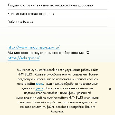
О
Людям с ограниченными возможностями здоровья
Единая платежная страница
Работа в Вышке
http://www.minobrnauki.gov.ru/
Министерство науки и высшего образования РФ
https://edu.gov.ru/
Министерство просвещения РФ
https://elearning.hse.ru/mooc
Мы используем файлы cookies для улучшения работы сайта
Массовые открытые онлайн-курсы
НИУ ВШЭ и большего удобства его использования. Более
подробную информацию об использовании файлов cookies
можно найти
здесь
, наши правила обработки персональных
данных –
здесь
. Продолжая пользоваться сайтом, вы
✖
© НИУ ВШЭ 1993–2026
Адреса и контакты
Условия
подтверждаете, что были проинформированы об
использования материалов
Политика конфиденциальности
Карта
использовании файлов cookies сайтом НИУ ВШЭ и согласны
сайта
с нашими правилами обработки персональных данных. Вы
Шрифты HSE Sans и HSE Slab разработаны в
Школе дизайна НИУ
можете отключить файлы cookies в настройках Вашего
ВШЭ
браузера.
Редактору