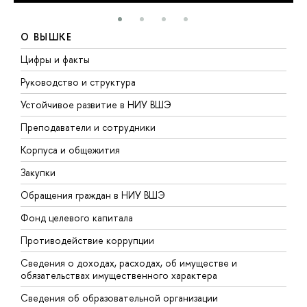
О ВЫШКЕ
Цифры и факты
Л
Руководство и структура
Д
Устойчивое развитие в НИУ ВШЭ
О
Преподаватели и сотрудники
П
Корпуса и общежития
В
Закупки
П
Обращения граждан в НИУ ВШЭ
А
Фонд целевого капитала
Д
Противодействие коррупции
Ц
Сведения о доходах, расходах, об имуществе и
Б
обязательствах имущественного характера
О
Сведения об образовательной организации